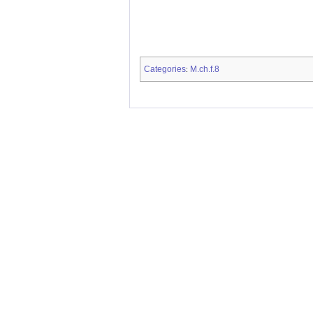
Categories
M.ch.f.8
: