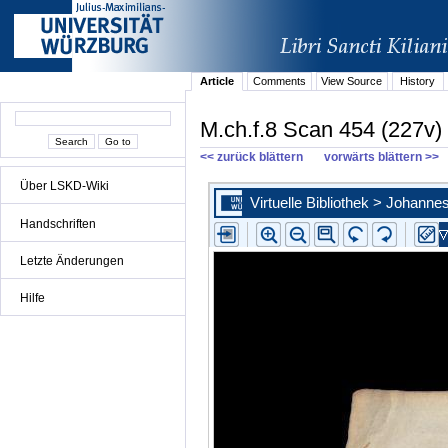
Article
Comments
View Source
History
M.ch.f.8 Scan 454 (227v)
<< zurück blättern
vorwärts blättern >>
Über LSKD-Wiki
Handschriften
Letzte Änderungen
Hilfe