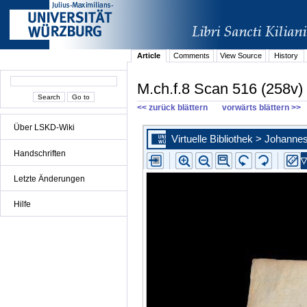
Article
Comments
View Source
History
M.ch.f.8 Scan 516 (258v)
<< zurück blättern
vorwärts blättern >>
Über LSKD-Wiki
Handschriften
Letzte Änderungen
Hilfe