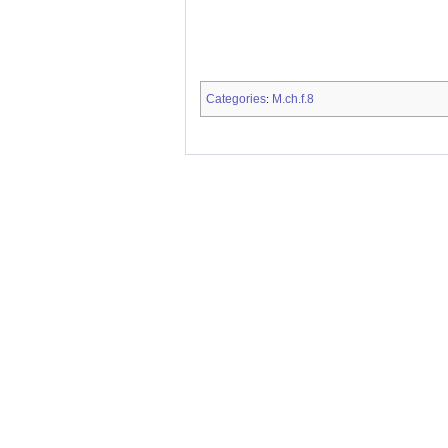
Categories
M.ch.f.8
: