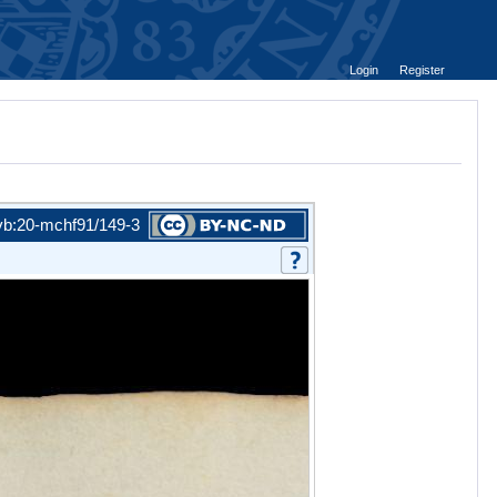
Login
Register