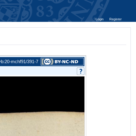
Login
Register