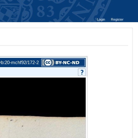
Login
Register