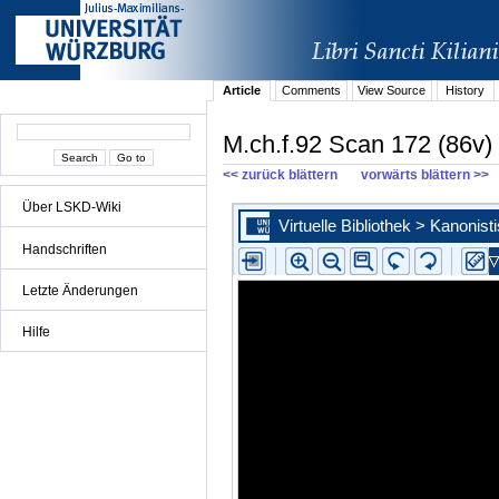
Article
Comments
View Source
History
M.ch.f.92 Scan 172 (86v)
<< zurück blättern
vorwärts blättern >>
Über LSKD-Wiki
Handschriften
Letzte Änderungen
Hilfe