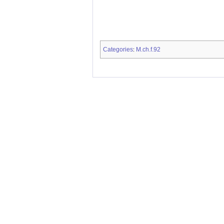
Categories
M.ch.f.92
: