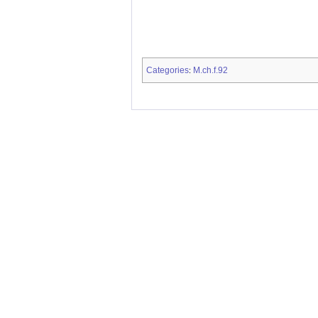
Categories
M.ch.f.92
: