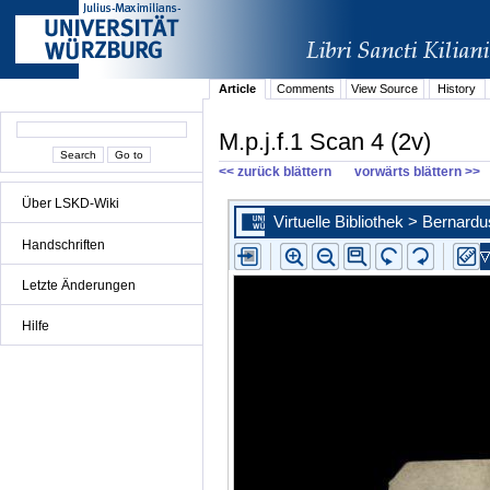
Article
Comments
View Source
History
M.p.j.f.1 Scan 4 (2v)
<< zurück blättern
vorwärts blättern >>
Über LSKD-Wiki
Handschriften
Letzte Änderungen
Hilfe