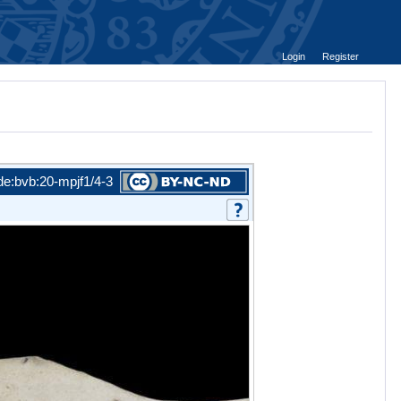
Login
Register