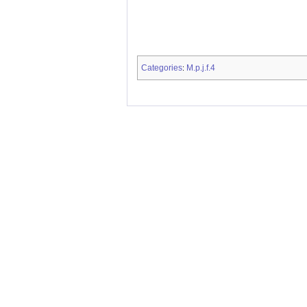
Categories
M.p.j.f.4
: