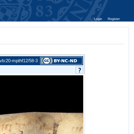
Login
Register