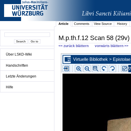
Article
Comments
View Source
History
M.p.th.f.12 Scan 58 (29v)
<< zurück blättern
vorwärts blättern >>
Über LSKD-Wiki
Handschriften
Letzte Änderungen
Hilfe