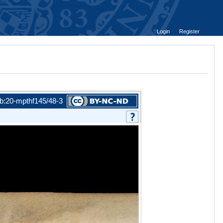
Login
Register