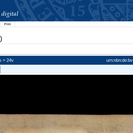
Print
)