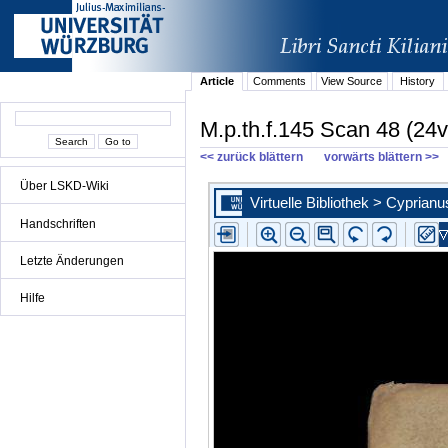
Article
Comments
View Source
History
M.p.th.f.145 Scan 48 (24v
<< zurück blättern
vorwärts blättern >>
Über LSKD-Wiki
Handschriften
Letzte Änderungen
Hilfe