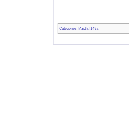
Categories
M.p.th.f.149a
: