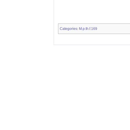
Categories
M.p.th.f.169
: