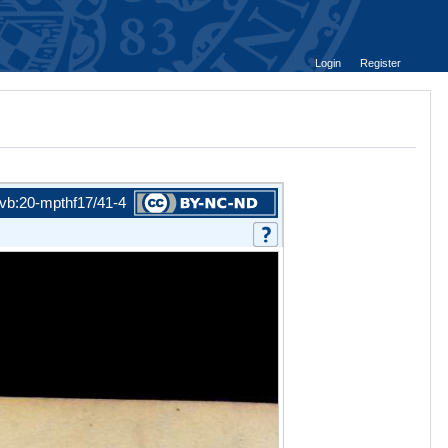
Login
Register