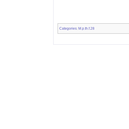
Categories
M.p.th.f.28
: