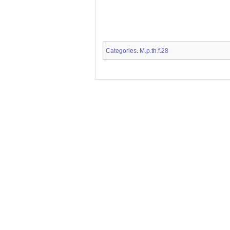
Categories
M.p.th.f.28
: