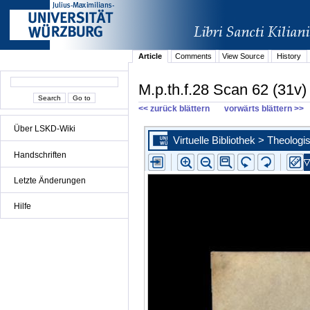
Article
Comments
View Source
History
M.p.th.f.28 Scan 62 (31v)
<< zurück blättern
vorwärts blättern >>
Über LSKD-Wiki
Handschriften
Letzte Änderungen
Hilfe