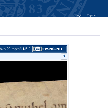
Login
Register