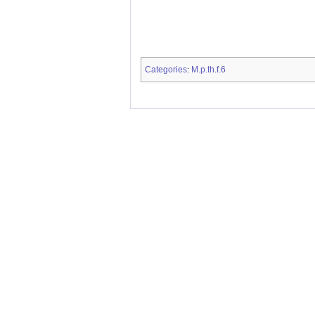
Categories
M.p.th.f.6
: