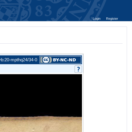
Login
Register