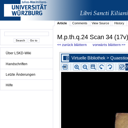
Article
Comments
View Source
History
M.p.th.q.24 Scan 34 (17v
<< zurück blättern
vorwärts blättern >>
Über LSKD-Wiki
Handschriften
Letzte Änderungen
Hilfe