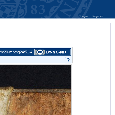
Login
Register