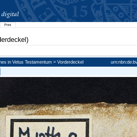
Print
derdeckel)