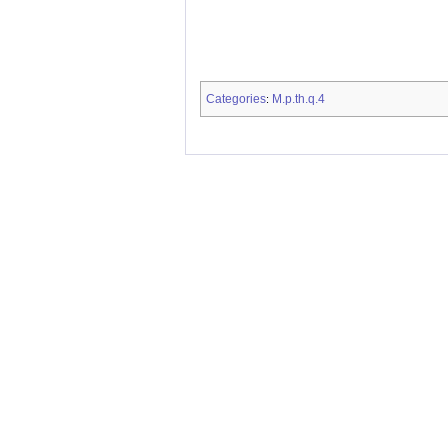
Categories
M.p.th.q.4
: