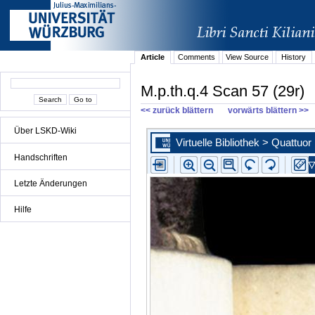
Article
Comments
View Source
History
M.p.th.q.4 Scan 57 (29r)
<< zurück blättern
vorwärts blättern >>
Über LSKD-Wiki
Handschriften
Letzte Änderungen
Hilfe