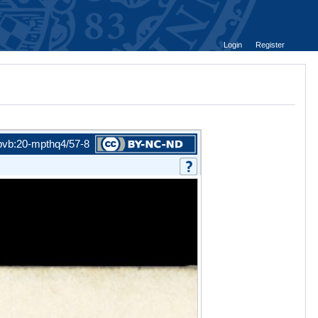
Login
Register