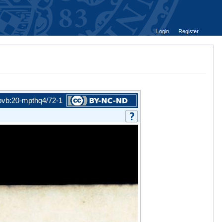
Login
Register