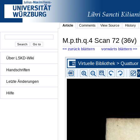
Article
Comments
View Source
History
M.p.th.q.4 Scan 72 (36v)
<< zurück blättern
vorwärts blättern >>
Über LSKD-Wiki
Handschriften
Letzte Änderungen
Hilfe