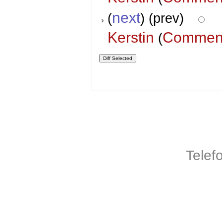
next
(
) (prev)
Kerstin
Commen
(
Telef