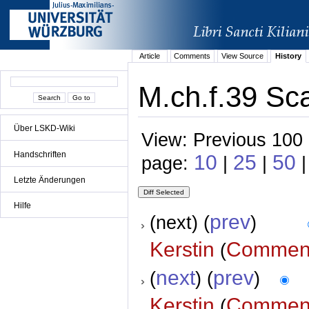
Article
Comments
View Source
History
M.ch.f.39 Sc
Über LSKD-Wiki
View: Previous 100 
Handschriften
10
25
50
page:
|
|
|
Letzte Änderungen
Hilfe
prev
(next) (
)
Kerstin
Commen
(
next
prev
(
) (
)
Kerstin
Commen
(