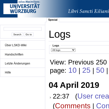
Special
Logs
Über LSKD-Wiki
Logs
Handschriften
View: Previous 250
Letzte Änderungen
10
25
50
page:
|
|
Hilfe
04 April 2019
User crea
22:37 (
Comments
Con
(
|