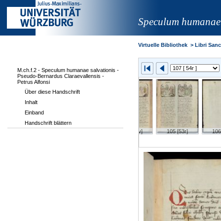
Speculum humanae s
Virtuelle Bibliothek
>
Libri Sanct
M.ch.f.2 - Speculum humanae salvationis -
Pseudo-Bernardus Claraevallensis -
Petrus Alfonsi
Über diese Handschrift
Inhalt
Einband
Handschrift blättern
r]
102 [51v]
103 [52r]
104 [52v]
105 [53r]
106