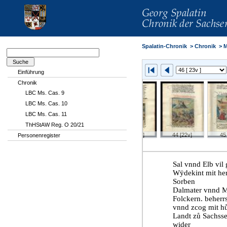
Spalatin-Chronik
>
Chronik
>
M
Einführung
Chronik
LBC Ms. Cas. 9
LBC Ms. Cas. 10
LBC Ms. Cas. 11
ThHStAW Reg. O 20/21
v]
41 [21r]
42 [21v]
43 [22r]
44 [22v]
45 
Personenregister
Sal vnnd Elb vil
Wÿdekint mit her
Sorben
Dalmater vnnd Me
Folckern. beherrs
vnnd zcog mit hů
Landt zů Sachsse
wider