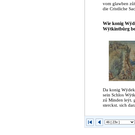
vom glawben zůf
die Cristliche Sa
Wie konig Wÿdek
Wÿtkintbůrg bef
Da konig Wÿdekin
sein Schlos Wÿtk
zú Minden leÿt. 
sterckst. sich da