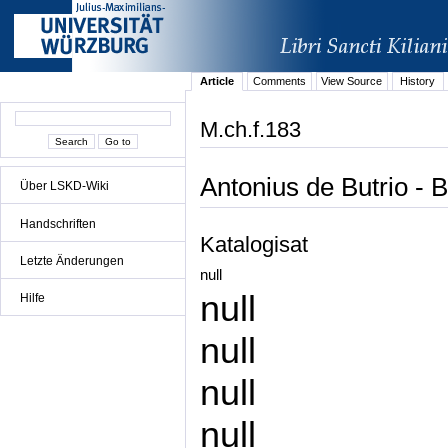
Article
Comments
View Source
History
M.ch.f.183
Antonius de Butrio - 
Über LSKD-Wiki
Handschriften
Katalogisat
Letzte Änderungen
null
null
Hilfe
null
null
null