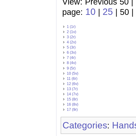
View: Previous 50 |
10
25
page:
|
| 50 |
1 (1r)
2 (1v)
3 (2r)
4 (2v)
5 (3r)
6 (3v)
7 (4r)
8 (4v)
9 (5r)
10 (5v)
11 (6r)
12 (6v)
13 (7r)
14 (7v)
15 (8r)
16 (8v)
17 (9r)
Categories
Hands
: