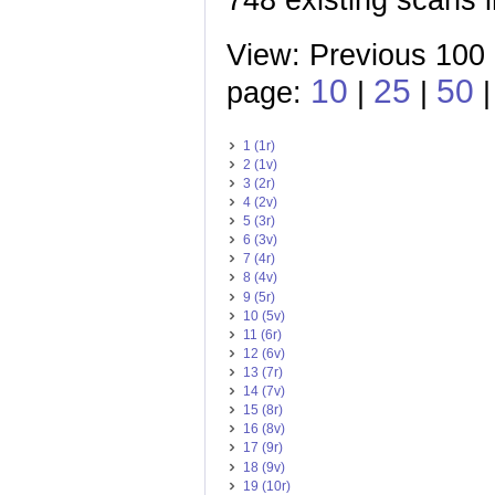
View: Previous 100
10
25
50
page:
|
|
|
1 (1r)
2 (1v)
3 (2r)
4 (2v)
5 (3r)
6 (3v)
7 (4r)
8 (4v)
9 (5r)
10 (5v)
11 (6r)
12 (6v)
13 (7r)
14 (7v)
15 (8r)
16 (8v)
17 (9r)
18 (9v)
19 (10r)