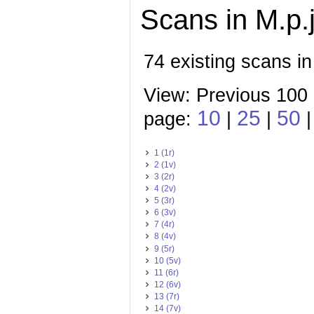
Scans in M.p.j
74 existing scans in 
View: Previous 100 
10
25
50
page:
|
|
|
1 (1r)
2 (1v)
3 (2r)
4 (2v)
5 (3r)
6 (3v)
7 (4r)
8 (4v)
9 (5r)
10 (5v)
11 (6r)
12 (6v)
13 (7r)
14 (7v)