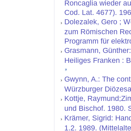
Roncaglia wieder auf
Cod. Lat. 4677). 19
Dolezalek, Gero ; W
zum Römischen Rech
Programm für elektr
Grasmann, Günther: 
Heiliges Franken : 
Gwynn, A.: The contin
Würzburger Diözesan
Kottje, Raymund;Zi
und Bischof. 1980. 
Krämer, Sigrid: Hand
1.2. 1989. (Mittelal