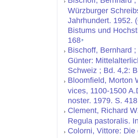
Bischoff, Bernhard ; 
Würzburger Schreibs
Jahrhundert. 1952. 
Bistums und Hochstif
168
Bischoff, Bernhard ;
Günter: Mittelalterl
Schweiz ; Bd. 4,2: 
Bloomfield, Morton W
vices, 1100-1500 A.D.
noster. 1979. S. 418
Clement, Richard W.
Regula pastoralis. I
Colorni, Vittore: Di