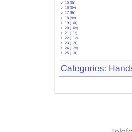
15 (8r)
16 (8v)
17 (9r)
18 (9v)
19 (10r)
20 (10v)
21 (11r)
22 (11v)
23 (12r)
24 (12v)
25 (13r)
Categories
Hands
:
Telef