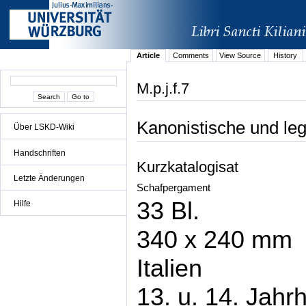
Article
Comments
View Source
History
M.p.j.f.7
Kanonistische und le
Über LSKD-Wiki
Handschriften
Kurzkatalogisat
Letzte Änderungen
Schafpergament
33 Bl.
Hilfe
340 x 240 mm
Italien
13. u. 14. Jahr