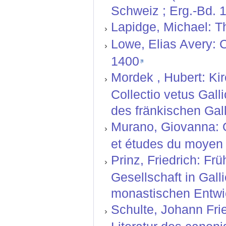
Schweiz ; Erg.-Bd. 1
Lapidge, Michael: T
Lowe, Elias Avery: C
1400
Mordek , Hubert: Ki
Collectio vetus Gal
des fränkischen Gall
Murano, Giovanna: O
et études du moyen 
Prinz, Friedrich: F
Gesellschaft in Gal
monastischen Entwic
Schulte, Johann Fri