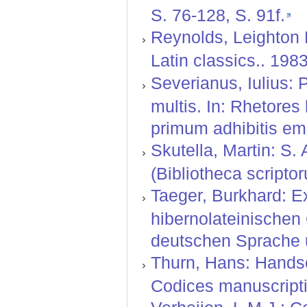
S. 76-128, S. 91f.
Reynolds, Leighton 
Latin classics.. 198
Severianus, Iulius: 
multis. In: Rhetore
primum adhibitis em
Skutella, Martin: S. 
(Bibliotheca script
Taeger, Burkhard: E
hibernolateinischen
deutschen Sprache u
Thurn, Hans: Handsch
Codices manuscripti