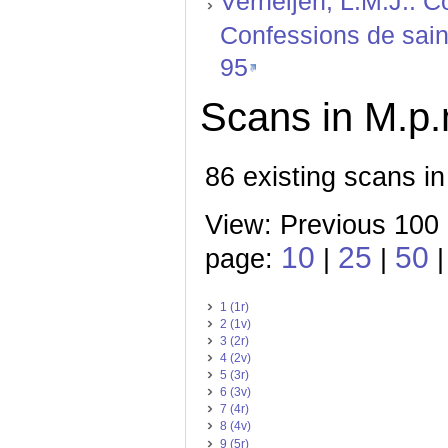
Verheijen, L.M.J.: C
Confessions de saint
95
Scans in M.p.
86 existing scans in
View: Previous 100 
10
25
50
page:
|
|
|
1 (1r)
2 (1v)
3 (2r)
4 (2v)
5 (3r)
6 (3v)
7 (4r)
8 (4v)
9 (5r)