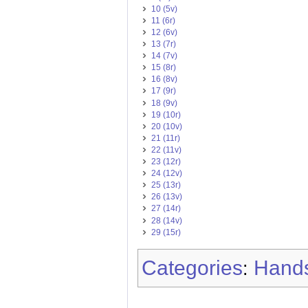
10 (5v)
11 (6r)
12 (6v)
13 (7r)
14 (7v)
15 (8r)
16 (8v)
17 (9r)
18 (9v)
19 (10r)
20 (10v)
21 (11r)
22 (11v)
23 (12r)
24 (12v)
25 (13r)
26 (13v)
27 (14r)
28 (14v)
29 (15r)
Categories
Hands
: