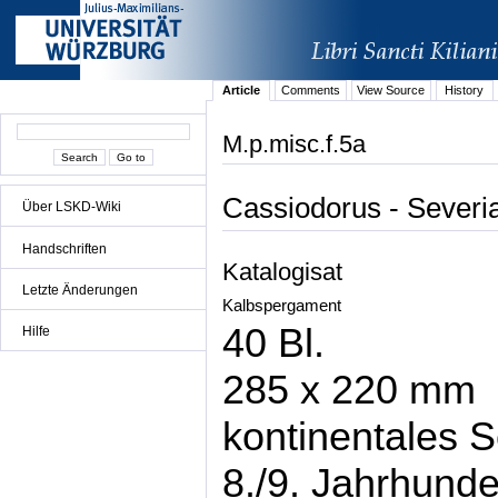
Article
Comments
View Source
History
M.p.misc.f.5a
Cassiodorus - Severi
Über LSKD-Wiki
Handschriften
Katalogisat
Letzte Änderungen
Kalbspergament
40 Bl.
Hilfe
285 x 220 mm
kontinentales S
8./9. Jahrhunde