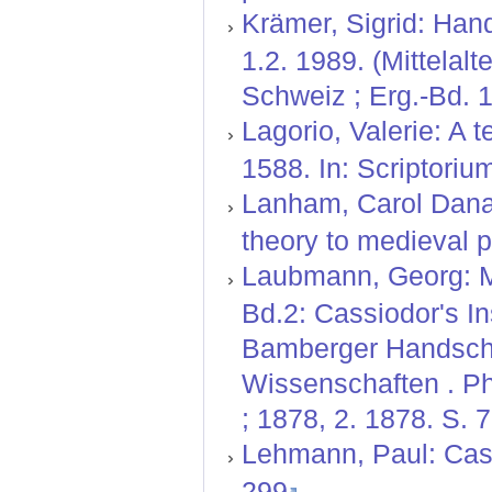
Krämer, Sigrid: Hand
1.2. 1989. (Mittelal
Schweiz ; Erg.-Bd. 1
Lagorio, Valerie: A t
1588. In: Scriptoriu
Lanham, Carol Dana:
theory to medieval p
Laubmann, Georg: Mi
Bd.2: Cassiodor's In
Bamberger Handschir
Wissenschaften . Ph
; 1878, 2. 1878. S. 
Lehmann, Paul: Cassi
299