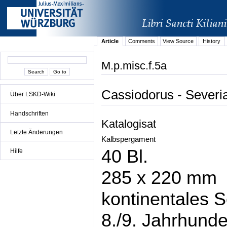
Article
Comments
View Source
History
M.p.misc.f.5a
Cassiodorus - Severi
Über LSKD-Wiki
Handschriften
Katalogisat
Letzte Änderungen
Kalbspergament
40 Bl.
Hilfe
285 x 220 mm
kontinentales S
8./9. Jahrhunde