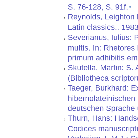
S. 76-128, S. 91f.
Reynolds, Leighton 
Latin classics.. 198
Severianus, Iulius: 
multis. In: Rhetore
primum adhibitis em
Skutella, Martin: S. 
(Bibliotheca script
Taeger, Burkhard: E
hibernolateinischen
deutschen Sprache u
Thurn, Hans: Handsch
Codices manuscripti