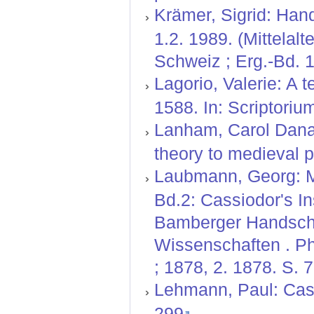
Krämer, Sigrid: Hand
1.2. 1989. (Mittelal
Schweiz ; Erg.-Bd. 1
Lagorio, Valerie: A t
1588. In: Scriptoriu
Lanham, Carol Dana:
theory to medieval p
Laubmann, Georg: Mi
Bd.2: Cassiodor's In
Bamberger Handschir
Wissenschaften . Ph
; 1878, 2. 1878. S. 
Lehmann, Paul: Cassi
299