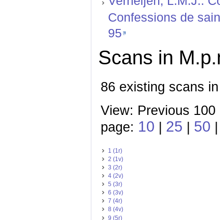
Verheijen, L.M.J.: C
Confessions de saint
95
Scans in M.p.
86 existing scans in
View: Previous 100 
10
25
50
page:
|
|
|
1 (1r)
2 (1v)
3 (2r)
4 (2v)
5 (3r)
6 (3v)
7 (4r)
8 (4v)
9 (5r)