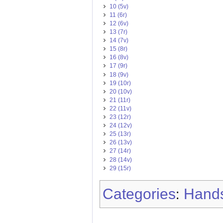
10 (5v)
11 (6r)
12 (6v)
13 (7r)
14 (7v)
15 (8r)
16 (8v)
17 (9r)
18 (9v)
19 (10r)
20 (10v)
21 (11r)
22 (11v)
23 (12r)
24 (12v)
25 (13r)
26 (13v)
27 (14r)
28 (14v)
29 (15r)
Categories
Hands
: