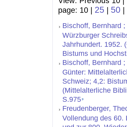
View: Previous 10 |
25
50
page: 10 |
|
|
Bischoff, Bernhard ; 
Würzburger Schreibs
Jahrhundert. 1952. 
Bistums und Hochsti
Bischoff, Bernhard ;
Günter: Mittelalterl
Schweiz; 4,2: Bistu
(Mittelalterliche Bi
S.975
Freudenberger, Theo
Vollendung des 60.
und zur 800. Wiede