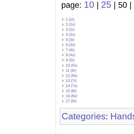
10
25
page:
|
| 50 |
1 (1r)
2 (1v)
3 (2r)
4 (2v)
5 (3r)
6 (3v)
7 (4r)
8 (4v)
9 (5r)
10 (5v)
11 (6r)
12 (6v)
13 (7r)
14 (7v)
15 (8r)
16 (8v)
17 (9r)
Categories
Hands
: