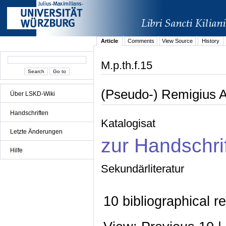
Article
Comments
View Source
History
M.p.th.f.15
(Pseudo-) Remigius Al
Über LSKD-Wiki
Handschriften
Katalogisat
Letzte Änderungen
zur Handschri
Hilfe
Sekundärliteratur
10 bibliographical r