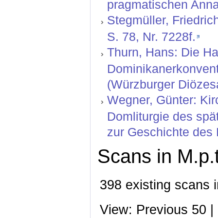
pragmatischen Anna
Stegmüller, Friedric
S. 78, Nr. 7228f.
Thurn, Hans: Die Ha
Dominikanerkonvents
(Würzburger Diözesa
Wegner, Günter: Kir
Domliturgie des spä
zur Geschichte des 
Scans in M.p.t
398 existing scans i
View: Previous 50 |