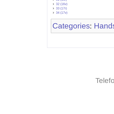
32 (16v)
33 (17r)
34 (17v)
Categories
Hands
:
Telef