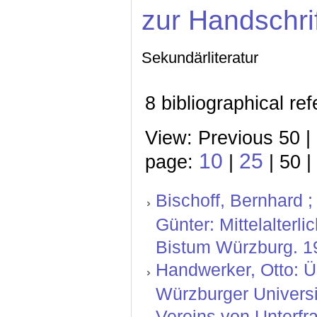
zur Handschri
Sekundärliteratur
8 bibliographical re
View: Previous 50 |
10
25
page:
|
| 50 |
Bischoff, Bernhard ;
Günter: Mittelalterl
Bistum Würzburg. 1
Handwerker, Otto: Ü
Würzburger Universit
Vereins von Unterfr