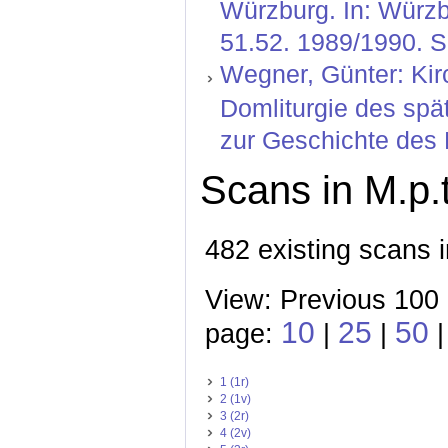
Würzburg. In: Würzb
51.52. 1989/1990. S
Wegner, Günter: Kir
Domliturgie des spä
zur Geschichte des 
Scans in M.p.t
482 existing scans i
View: Previous 100
10
25
50
page:
|
|
|
1 (1r)
2 (1v)
3 (2r)
4 (2v)