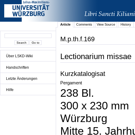
Article
Comments
View Source
History
M.p.th.f.169
Lectionarium missae
Über LSKD-Wiki
Handschriften
Kurzkatalogisat
Letzte Änderungen
Pergament
238 Bl.
Hilfe
300 x 230 mm
Würzburg
Mitte 15. Jahrh