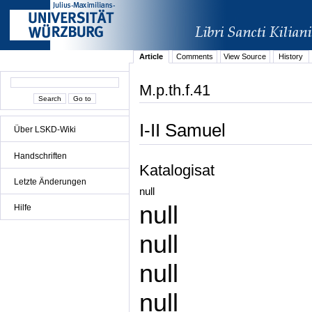
Article
Comments
View Source
History
M.p.th.f.41
I-II Samuel
Über LSKD-Wiki
Handschriften
Katalogisat
Letzte Änderungen
null
null
Hilfe
null
null
null