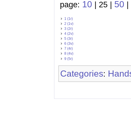
10
50
page:
| 25 |
|
1 (1r)
2 (1v)
3 (2r)
4 (2v)
5 (3r)
6 (3v)
7 (4r)
8 (4v)
9 (5r)
Categories
Hands
: