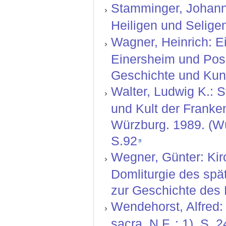
Stamminger, Johann 
Heiligen und Selige
Wagner, Heinrich: E
Einersheim und Poss
Geschichte und Kuns
Walter, Ludwig K.: S
und Kult der Franke
Würzburg. 1989. (Wü
S.92
Wegner, Günter: Kir
Domliturgie des spä
zur Geschichte des B
Wendehorst, Alfred:
sacra, N.F. ; 1). S. 2