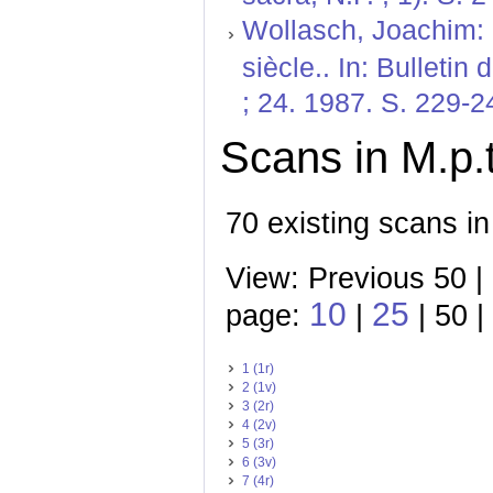
Wollasch, Joachim: 
siècle.. In: Bulleti
; 24. 1987. S. 229-2
Scans in M.p.t
70 existing scans in
View: Previous 50 |
10
25
page:
|
| 50 |
1 (1r)
2 (1v)
3 (2r)
4 (2v)
5 (3r)
6 (3v)
7 (4r)