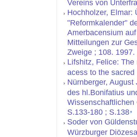
Vereins von Unterfr
Hochholzer, Elmar:
"Reformkalender" de
Amerbacensium auf 
Mitteilungen zur Ge
Zweige ; 108. 1997.
Lifshitz, Felice: Th
acess to the sacred
Nürnberger, August J
des hl.Bonifatius un
Wissenschaftlichen G
S.133-180 ; S.138
Soder von Güldenstu
Würzburger Diözesan