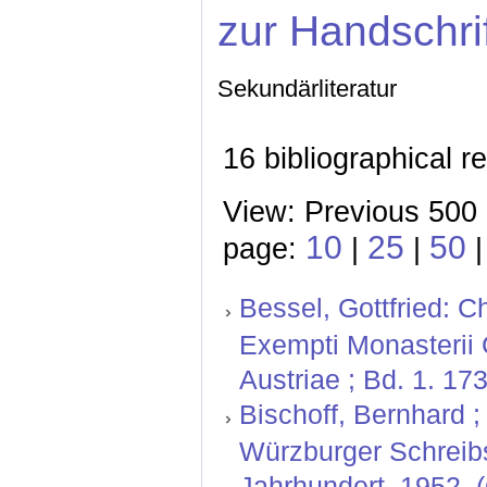
zur Handschri
Sekundärliteratur
16 bibliographical r
View: Previous 500 
10
25
50
page:
|
|
Bessel, Gottfried: 
Exempti Monasterii G
Austriae ; Bd. 1. 17
Bischoff, Bernhard ; 
Würzburger Schreibs
Jahrhundert. 1952.