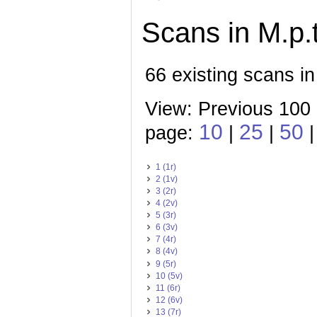
Scans in M.p.t
66 existing scans in
View: Previous 100 
10
25
50
page:
|
|
|
1 (1r)
2 (1v)
3 (2r)
4 (2v)
5 (3r)
6 (3v)
7 (4r)
8 (4v)
9 (5r)
10 (5v)
11 (6r)
12 (6v)
13 (7r)