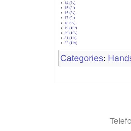
14 (7v)
15 (8r)
16 (8v)
17 (9r)
18 (9v)
19 (10r)
20 (10v)
21 (11r)
22 (11v)
Categories
Hands
:
Telef