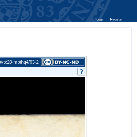
Login
Register