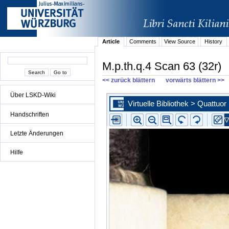
Article
Comments
View Source
History
M.p.th.q.4 Scan 63 (32r)
<< zurück blättern
vorwärts blättern >>
Über LSKD-Wiki
Handschriften
Letzte Änderungen
Hilfe