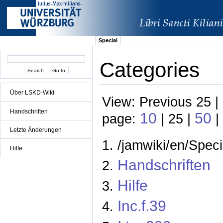
Special
Categories
Über LSKD-Wiki
View: Previous 25 |
Handschriften
10
50
page:
| 25 |
|
Letzte Änderungen
/jamwiki/en/Speci
Hilfe
Handschriften
Hilfe
Inc.f.39