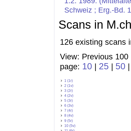
1.2. 1989. (Mittelal
Schweiz ; Erg.-Bd. 1
Scans in M.ch
126 existing scans i
View: Previous 100
10
25
50
page:
|
|
|
1 (1r)
2 (1v)
3 (2r)
4 (2v)
5 (3r)
6 (3v)
7 (4r)
8 (4v)
9 (5r)
10 (5v)
11 (6r)