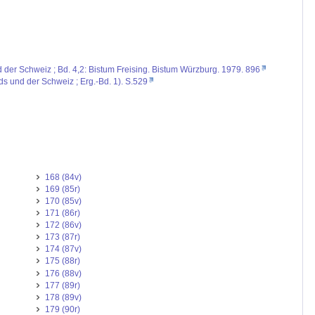
d der Schweiz ; Bd. 4,2: Bistum Freising. Bistum Würzburg. 1979. 896
nds und der Schweiz ; Erg.-Bd. 1). S.529
168 (84v)
169 (85r)
170 (85v)
171 (86r)
172 (86v)
173 (87r)
174 (87v)
175 (88r)
176 (88v)
177 (89r)
178 (89v)
179 (90r)