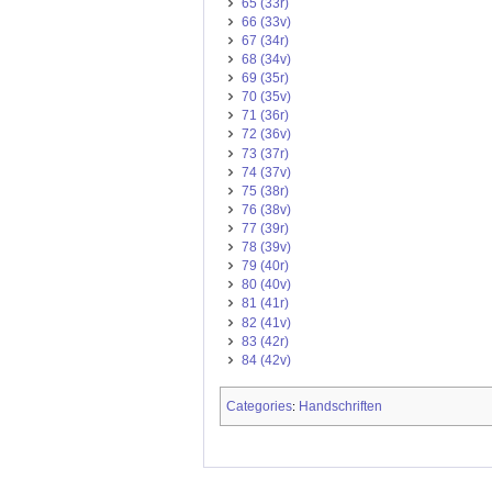
65 (33r)
66 (33v)
67 (34r)
68 (34v)
69 (35r)
70 (35v)
71 (36r)
72 (36v)
73 (37r)
74 (37v)
75 (38r)
76 (38v)
77 (39r)
78 (39v)
79 (40r)
80 (40v)
81 (41r)
82 (41v)
83 (42r)
84 (42v)
Categories
Handschriften
: