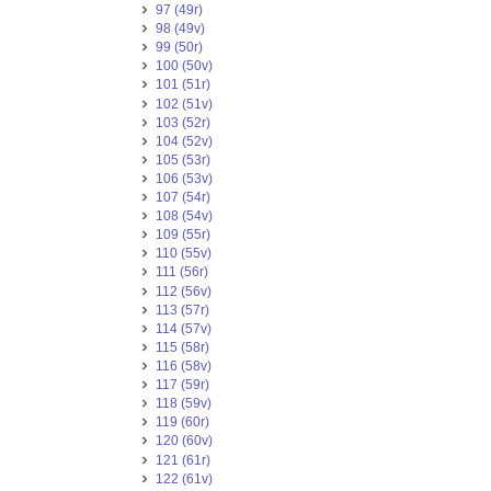
97 (49r)
98 (49v)
99 (50r)
100 (50v)
101 (51r)
102 (51v)
103 (52r)
104 (52v)
105 (53r)
106 (53v)
107 (54r)
108 (54v)
109 (55r)
110 (55v)
111 (56r)
112 (56v)
113 (57r)
114 (57v)
115 (58r)
116 (58v)
117 (59r)
118 (59v)
119 (60r)
120 (60v)
121 (61r)
122 (61v)