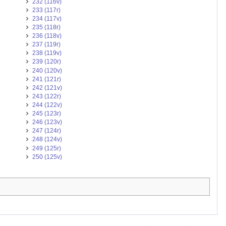
232 (116v)
233 (117r)
234 (117v)
235 (118r)
236 (118v)
237 (119r)
238 (119v)
239 (120r)
240 (120v)
241 (121r)
242 (121v)
243 (122r)
244 (122v)
245 (123r)
246 (123v)
247 (124r)
248 (124v)
249 (125r)
250 (125v)