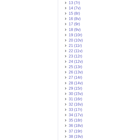
13 (7r)
14 (7v)
15 (8r)
16 (8v)
17 (9r)
18 (9v)
19 (10r)
20 (10v)
21 (11r)
22 (11v)
23 (12r)
24 (12v)
25 (13r)
26 (13v)
27 (14r)
28 (14v)
29 (15r)
30 (15v)
31 (16r)
32 (16v)
33 (17r)
34 (17v)
35 (18r)
36 (18v)
37 (19r)
38 (19v)