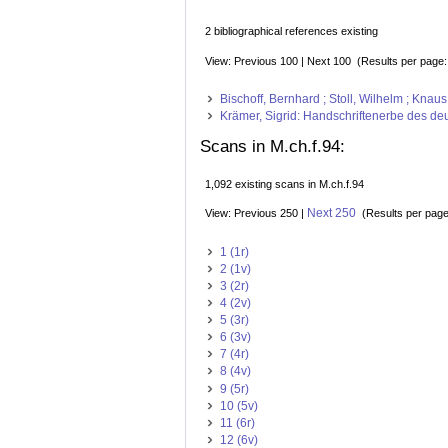
2 bibliographical references existing
View: Previous 100 | Next 100 (Results per page
Bischoff, Bernhard ; Stoll, Wilhelm ; Kna
Krämer, Sigrid: Handschriftenerbe des deut
Scans in M.ch.f.94:
1,092 existing scans in M.ch.f.94
Next 250
View: Previous 250 |
(Results per pag
1 (1r)
2 (1v)
3 (2r)
4 (2v)
5 (3r)
6 (3v)
7 (4r)
8 (4v)
9 (5r)
10 (5v)
11 (6r)
12 (6v)