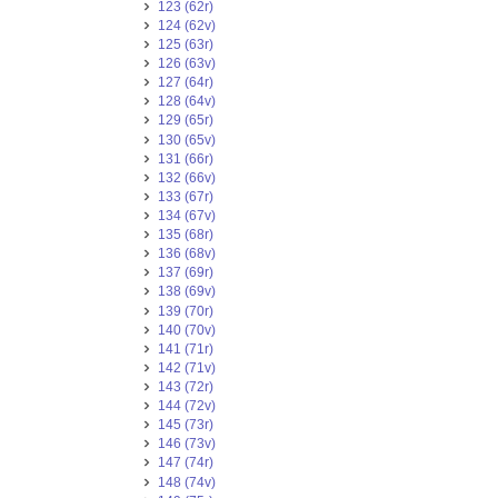
123 (62r)
124 (62v)
125 (63r)
126 (63v)
127 (64r)
128 (64v)
129 (65r)
130 (65v)
131 (66r)
132 (66v)
133 (67r)
134 (67v)
135 (68r)
136 (68v)
137 (69r)
138 (69v)
139 (70r)
140 (70v)
141 (71r)
142 (71v)
143 (72r)
144 (72v)
145 (73r)
146 (73v)
147 (74r)
148 (74v)