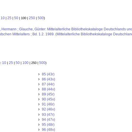
10
25
50
250
500
:
|
|
| 100 |
|
)
us, Hermann ; Glauche, Günter: Mittelalterliche Bibliothekskataloge Deutschlands un
schen Mittelalters ; Bd. 1.2. 1989. (Mittelalterliche Bibliothekskataloge Deutschla
10
25
50
100
500
e:
|
|
|
| 250 |
)
85 (43r)
86 (43v)
87 (44r)
88 (44v)
89 (45r)
90 (45v)
91 (46r)
92 (46v)
93 (47r)
94 (47v)
95 (48r)
96 (48v)