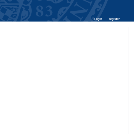
Login
Register