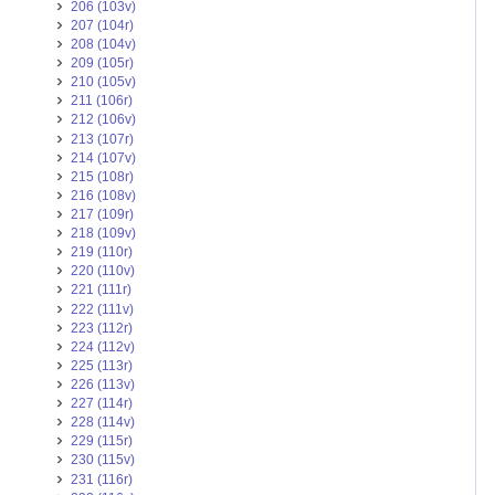
206 (103v)
207 (104r)
208 (104v)
209 (105r)
210 (105v)
211 (106r)
212 (106v)
213 (107r)
214 (107v)
215 (108r)
216 (108v)
217 (109r)
218 (109v)
219 (110r)
220 (110v)
221 (111r)
222 (111v)
223 (112r)
224 (112v)
225 (113r)
226 (113v)
227 (114r)
228 (114v)
229 (115r)
230 (115v)
231 (116r)