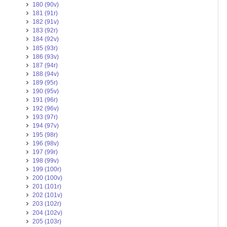
180 (90v)
181 (91r)
182 (91v)
183 (92r)
184 (92v)
185 (93r)
186 (93v)
187 (94r)
188 (94v)
189 (95r)
190 (95v)
191 (96r)
192 (96v)
193 (97r)
194 (97v)
195 (98r)
196 (98v)
197 (99r)
198 (99v)
199 (100r)
200 (100v)
201 (101r)
202 (101v)
203 (102r)
204 (102v)
205 (103r)