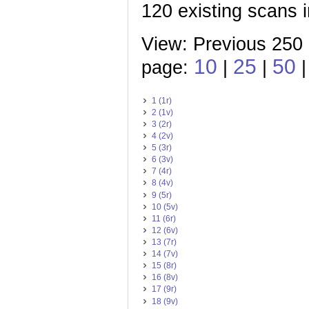
120 existing scans i
View: Previous 250 
10
25
50
page:
|
|
1 (1r)
2 (1v)
3 (2r)
4 (2v)
5 (3r)
6 (3v)
7 (4r)
8 (4v)
9 (5r)
10 (5v)
11 (6r)
12 (6v)
13 (7r)
14 (7v)
15 (8r)
16 (8v)
17 (9r)
18 (9v)