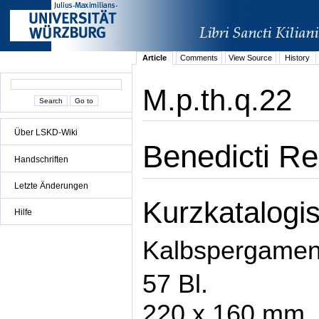
Article
Comments
View Source
History
M.p.th.q.22
Über LSKD-Wiki
Benedicti Re
Handschriften
Letzte Änderungen
Kurzkatalogis
Hilfe
Kalbspergamen
57 Bl.
220 x 160 mm