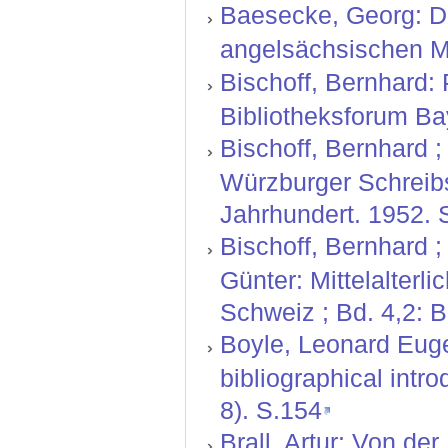
Baesecke, Georg: Der
angelsächsischen Mi
Bischoff, Bernhard:
Bibliotheksforum Bay
Bischoff, Bernhard ; 
Würzburger Schreibs
Jahrhundert. 1952. S
Bischoff, Bernhard ;
Günter: Mittelalterl
Schweiz ; Bd. 4,2: 
Boyle, Leonard Euge
bibliographical intr
8). S.154
Brall, Artur: Von de