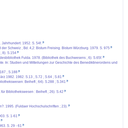
. Jahrhundert. 1952. S. 54f.
d der Schweiz ; Bd. 4,2: Bistum Freising. Bistum Würzburg. 1979. S. 975
; 8). S.154
esbibliothek Fulda. 1978. (Bibliothek des Buchwesens ; 6). S.65f.
chte. In: Studien und Mitteilungen zur Geschichte des Benediktinerordens und
187 ; S.188
ärz 1982. 1982. S.13 ; S.72 ; S.64 ; S.81
bliothekswesen: Beiheft ; 64). S.288 ; S.341
für Bibliothekswesen : Beiheft ; 26). S.42
?. 1995. (Fuldaer Hochschulschriften ; 23).
903. S. 1-61
63. S. 29 - 61