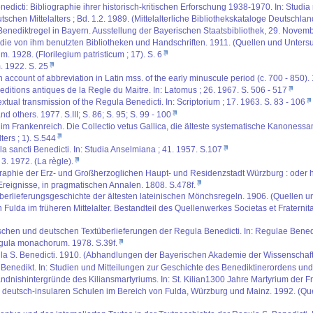
nedicti: Bibliographie ihrer historisch-kritischen Erforschung 1938-1970. In: Studi
schen Mittelalters ; Bd. 1.2. 1989. (Mittelalterliche Bibliothekskataloge Deutschlan
enediktregel in Bayern. Ausstellung der Bayerischen Staatsbibliothek, 29. Novemb
e von ihm benutzten Bibliotheken und Handschriften. 1911. (Quellen und Untersuchu
 1928. (Florilegium patristicum ; 17). S. 6
 1922. S. 25
 account of abbreviation in Latin mss. of the early minuscule period (c. 700 - 850).
 editions antiques de la Regle du Maitre. In: Latomus ; 26. 1967. S. 506 - 517
extual transmission of the Regula Benedicti. In: Scriptorium ; 17. 1963. S. 83 - 106
 others. 1977. S.III; S. 86; S. 95; S. 99 - 100
m Frankenreich. Die Collectio vetus Gallica, die älteste systematische Kanonessam
ers ; 1). S.544
la sancti Benedicti. In: Studia Anselmiana ; 41. 1957. S.107
 3. 1972. (La règle).
aphie der Erz- und Großherzoglichen Haupt- und Residenzstadt Würzburg : oder hist
reignisse, in pragmatischen Annalen. 1808. S.478f.
erlieferungsgeschichte der ältesten lateinischen Mönchsregeln. 1906. (Quellen und 
ulda im früheren Mittelalter. Bestandteil des Quellenwerkes Societas et Fraternitas 
ischen und deutschen Textüberlieferungen der Regula Benedicti. In: Regulae Benedic
Regula monachorum. 1978. S.39f.
la S. Benedicti. 1910. (Abhandlungen der Bayerischen Akademie der Wissenschafte
 Benedikt. In: Studien und Mitteilungen zur Geschichte des Benediktinerordens und 
ndnishintergründe des Kiliansmartyriums. In: St. Kilian1300 Jahre Martyrium der F
er deutsch-insularen Schulen im Bereich von Fulda, Würzburg und Mainz. 1992. (Q