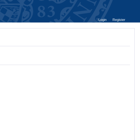
Login
Register