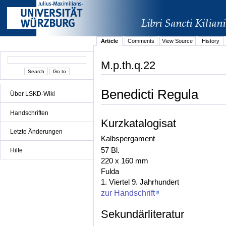
Article
Comments
View Source
History
M.p.th.q.22
Benedicti Regula
Über LSKD-Wiki
Handschriften
Kurzkatalogisat
Letzte Änderungen
Kalbspergament
57 Bl.
Hilfe
220 x 160 mm
Fulda
1. Viertel 9. Jahrhundert
zur Handschrift
Sekundärliteratur