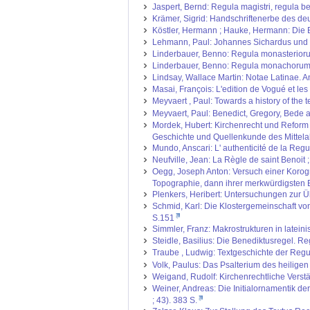
Jaspert, Bernd: Regula magistri, regula be
Krämer, Sigrid: Handschriftenerbe des deut
Köstler, Hermann ; Hauke, Hermann: Die B
Lehmann, Paul: Johannes Sichardus und di
Linderbauer, Benno: Regula monasteriorum.
Linderbauer, Benno: Regula monachorum.
Lindsay, Wallace Martin: Notae Latinae. An
Masai, François: L'edition de Vogué et les
Meyvaert , Paul: Towards a history of the t
Meyvaert, Paul: Benedict, Gregory, Bede and
Mordek, Hubert: Kirchenrecht und Reform i
Geschichte und Quellenkunde des Mittelalt
Mundo, Anscari: L' authenticité de la Regu
Neufville, Jean: La Règle de saint Benoit ;
Oegg, Joseph Anton: Versuch einer Korogr
Topographie, dann ihrer merkwürdigsten E
Plenkers, Heribert: Untersuchungen zur Üb
Schmid, Karl: Die Klostergemeinschaft von F
S.151
Simmler, Franz: Makrostrukturen in latein
Steidle, Basilius: Die Benediktusregel. 
Traube , Ludwig: Textgeschichte der Regu
Volk, Paulus: Das Psalterium des heiligen
Weigand, Rudolf: Kirchenrechtliche Verstä
Weiner, Andreas: Die Initialornamentik d
; 43). 383 S.