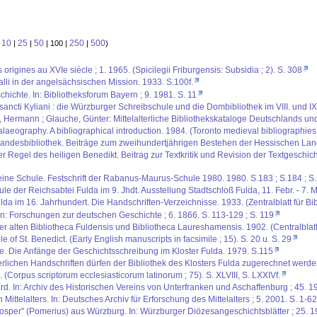
10
25
50
250
500
:
|
|
| 100 |
|
)
igines au XVIe siècle ; 1. 1965. (Spicilegii Friburgensis: Subsidia ; 2). S. 308
lli in der angelsächsischen Mission. 1933. S.100f.
hichte. In: Bibliotheksforum Bayern ; 9. 1981. S. 11
 sancti Kyliani : die Würzburger Schreibschule und die Dombibliothek im VIII. und IX
us, Hermann ; Glauche, Günter: Mittelalterliche Bibliothekskataloge Deutschlands un
aeography. A bibliographical introduction. 1984. (Toronto medieval bibliographies 
ur Landesbibliothek. Beiträge zum zweihundertjährigen Bestehen der Hessischen Land
er Regel des heiligen Benedikt. Beitrag zur Textkritik und Revision der Textgeschi
ne Schule. Festschrift der Rabanus-Maurus-Schule 1980. 1980. S.183 ; S.184 ; S.
e der Reichsabtei Fulda im 9. Jhdt. Ausstellung Stadtschloß Fulda, 11. Febr. - 7. M
ulda im 16. Jahrhundert. Die Handschriften-Verzeichnisse. 1933. (Zentralblatt für Bi
In: Forschungen zur deutschen Geschichte ; 6. 1866. S. 113-129 ; S. 119
er alten Bibliotheca Fuldensis und Bibliotheca Laureshamensis. 1902. (Centralblatt 
e of St. Benedict. (Early English manuscripts in facsimile ; 15). S. 20 u. S. 29
hte. Die Anfänge der Geschichtsschreibung im Kloster Fulda. 1979. S.115
erlichen Handschriften dürfen der Bibliothek des Klosters Fulda zugerechnet werden
(Corpus scriptorum ecclesiasticorum latinorum ; 75). S. XLVIII, S. LXXIVf.
rd. In: Archiv des Historischen Vereins von Unterfranken und Aschaffenburg ; 45. 1
ittelalters. In: Deutsches Archiv für Erforschung des Mittelalters ; 5. 2001. S. 1-62
per" (Pomerius) aus Würzburg. In: Würzburger Diözesangeschichtsblätter ; 25. 19