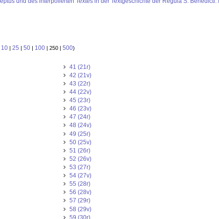
ceptus und des interpolierten Textes in der Textgeschichte der Regula S. Benedicti.
10
25
50
100
500
:
|
|
|
| 250 |
)
41 (21r)
42 (21v)
43 (22r)
44 (22v)
45 (23r)
46 (23v)
47 (24r)
48 (24v)
49 (25r)
50 (25v)
51 (26r)
52 (26v)
53 (27r)
54 (27v)
55 (28r)
56 (28v)
57 (29r)
58 (29v)
59 (30r)