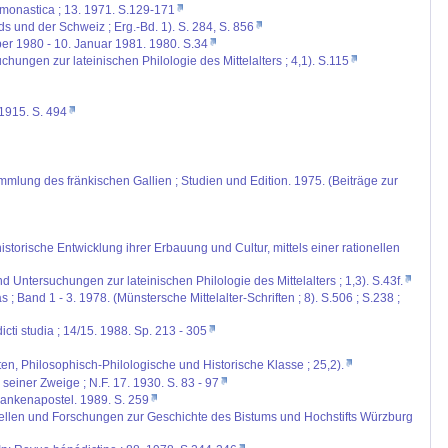
a monastica ; 13. 1971. S.129-171
ds und der Schweiz ; Erg.-Bd. 1). S. 284, S. 856
er 1980 - 10. Januar 1981. 1980. S.34
ngen zur lateinischen Philologie des Mittelalters ; 4,1). S.115
 1915. S. 494
mlung des fränkischen Gallien ; Studien und Edition. 1975. (Beiträge zur
orische Entwicklung ihrer Erbauung und Cultur, mittels einer rationellen
Untersuchungen zur lateinischen Philologie des Mittelalters ; 1,3). S.43f.
; Band 1 - 3. 1978. (Münstersche Mittelalter-Schriften ; 8). S.506 ; S.238 ;
ti studia ; 14/15. 1988. Sp. 213 - 305
n, Philosophisch-Philologische und Historische Klasse ; 25,2).
seiner Zweige ; N.F. 17. 1930. S. 83 - 97
rankenapostel. 1989. S. 259
uellen und Forschungen zur Geschichte des Bistums und Hochstifts Würzburg