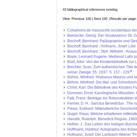
43 bibliographical references existing
View: Previous 100 | Next 100 (Results per page
Colophons de manuscrits occidentaux des or
Baesecke, Georg: Der Vocabularius Sti. Ga
Bischoff, Bernhard: Paläographie und Gesc
Bischoff, Bernhard ; Hofmann, Josef: Libri
Bischoff, Bernhard ; Stoll, Wilhelm ; Kna
Boyle, Leonard Eugene: Medieval Latin pal
Brall, Artur: Von der Klosterbibliothek z
Brechter, Suso: Zum authentischen Titel d
seiner Zweige; 55. 1937. S. 157 - 229
Böhne, Winfried: Hrabanus Maurus und sei
Böhne, Winfried: Die Mal- und Schreibschul
Christ, Karl: Die Bibliothek des Klosters F
Dümmler, Ernst: Karolingische Miscellen. 
Falk, Franz: Beiträge zur Rekonstruktion d
Farmer, D. H.: Sanctus Benedictus : The rul
Freise, Eckhard: Mittelalterliche Geschic
Gugel, Klaus: Welche erhaltenen mittelalt
Hanslik, Rudolph: Benedicti Regula. 1960. 
Hefner, J.: Das Leben des heiligen Burcha
Hoffmann, Hartmut: Autographa des frühen M
Hofmann, Josef: Der Lambach-Wiener "Pros