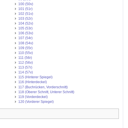
100 (50v)
101 (51r)
102 (51v)
103 (52r)
104 (52v)
105 (53r)
106 (53v)
107 (54r)
108 (54v)
109 (55r)
110 (55v)
111 (56r)
112 (56v)
113 (57r)
114 (57v)
115 (Hinterer Spiegel)
116 (Hinterdeckel)
117 (Buchrücken, Vorderschnitt)
118 (Oberer Schnitt, Unterer Schnitt)
119 (Vorderdeckel)
120 (Vorderer Spiegel)