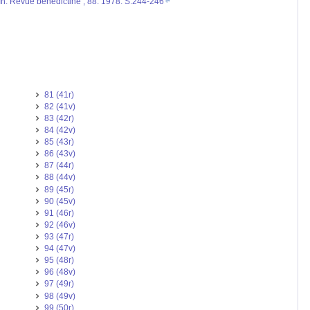
 In: Revue bénédictine ; 88. 1978. S.244-246
81 (41r)
82 (41v)
83 (42r)
84 (42v)
85 (43r)
86 (43v)
87 (44r)
88 (44v)
89 (45r)
90 (45v)
91 (46r)
92 (46v)
93 (47r)
94 (47v)
95 (48r)
96 (48v)
97 (49r)
98 (49v)
99 (50r)