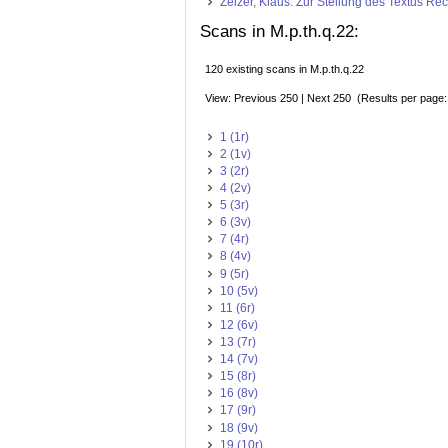
Zelzer, Klaus: Zur Stellung des Textus Re
Scans in M.p.th.q.22:
120 existing scans in M.p.th.q.22
View: Previous 250 | Next 250 (Results per page
1 (1r)
2 (1v)
3 (2r)
4 (2v)
5 (3r)
6 (3v)
7 (4r)
8 (4v)
9 (5r)
10 (5v)
11 (6r)
12 (6v)
13 (7r)
14 (7v)
15 (8r)
16 (8v)
17 (9r)
18 (9v)
19 (10r)