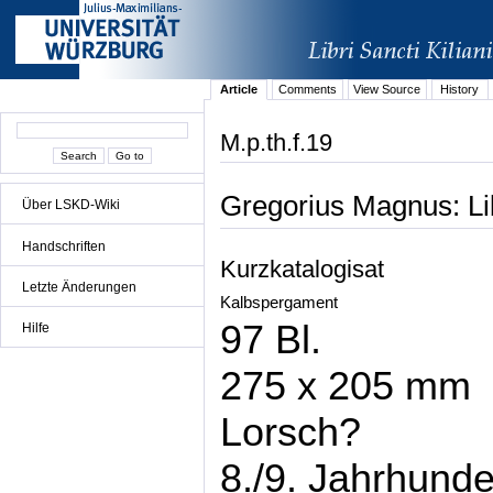
Article
Comments
View Source
History
M.p.th.f.19
Gregorius Magnus: Li
Über LSKD-Wiki
Handschriften
Kurzkatalogisat
Letzte Änderungen
Kalbspergament
97 Bl.
Hilfe
275 x 205 mm
Lorsch?
8./9. Jahrhunde