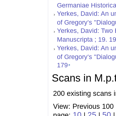
Germaniae Historica 
Yerkes, David: An un
of Gregory's "Dialog
Yerkes, David: Two E
Manuscripta ; 19. 1
Yerkes, David: An un
of Gregory's "Dialog
179
Scans in M.p.t
200 existing scans i
View: Previous 100
10
25
50
page:
|
|
|