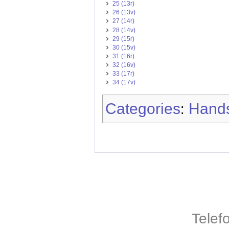
25 (13r)
26 (13v)
27 (14r)
28 (14v)
29 (15r)
30 (15v)
31 (16r)
32 (16v)
33 (17r)
34 (17v)
Categories
Hands
:
Telef