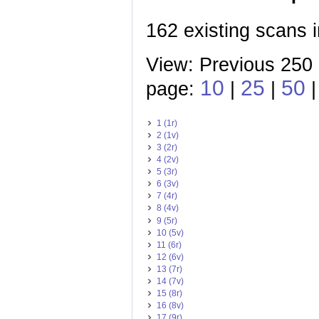
162 existing scans i
View: Previous 250 
10
25
50
page:
|
|
1 (1r)
2 (1v)
3 (2r)
4 (2v)
5 (3r)
6 (3v)
7 (4r)
8 (4v)
9 (5r)
10 (5v)
11 (6r)
12 (6v)
13 (7r)
14 (7v)
15 (8r)
16 (8v)
17 (9r)