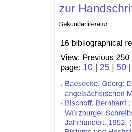
zur Handschri
Sekundärliteratur
16 bibliographical r
View: Previous 250 
10
25
50
page:
|
|
Baesecke, Georg: Der
angelsächsischen M
Bischoff, Bernhard ;
Würzburger Schreibs
Jahrhundert. 1952. 
Bistums und Hochsti