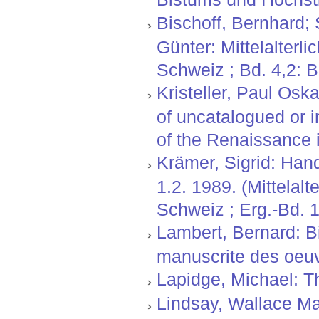
Bischoff, Bernhard;
Günter: Mittelalterl
Schweiz ; Bd. 4,2: 
Kristeller, Paul Oskar
of uncatalogued or 
of the Renaissance in
Krämer, Sigrid: Hand
1.2. 1989. (Mittelal
Schweiz ; Erg.-Bd. 1
Lambert, Bernard: Bi
manuscrite des oeuv
Lapidge, Michael: T
Lindsay, Wallace Mar