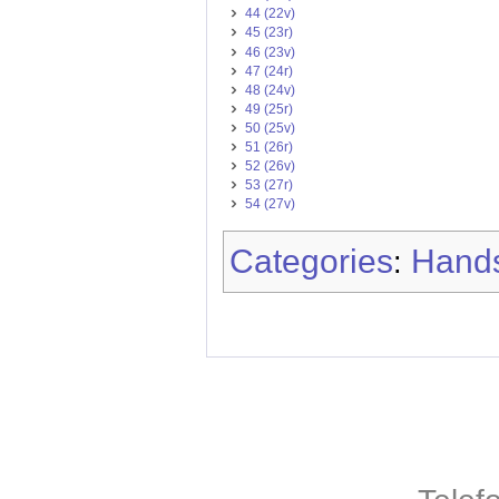
44 (22v)
45 (23r)
46 (23v)
47 (24r)
48 (24v)
49 (25r)
50 (25v)
51 (26r)
52 (26v)
53 (27r)
54 (27v)
Categories
Hands
: