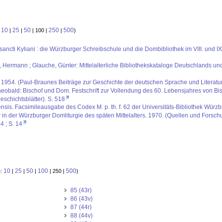
10
25
50
250
500
:
|
|
| 100 |
|
)
i sancti Kyliani : die Würzburger Schreibschule und die Dombibliothek im VIII. und
s, Hermann ; Glauche, Günter: Mittelalterliche Bibliothekskataloge Deutschlands und
1954. (Paul-Braunes Beiträge zur Geschichte der deutschen Sprache und Literatur 
heobald: Bischof und Dom. Festschrift zur Vollendung des 60. Lebensjahres von B
chichtsblätter). S. 518
. Facsimileausgabe des Codex M. p. th. f. 62 der Universitäts-Bibliothek Würzbur
in der Würzburger Domliturgie des späten Mittelalters. 1970. (Quellen und Forschu
64 ; S. 14
10
25
50
100
500
e:
|
|
|
| 250 |
)
85 (43r)
86 (43v)
87 (44r)
88 (44v)