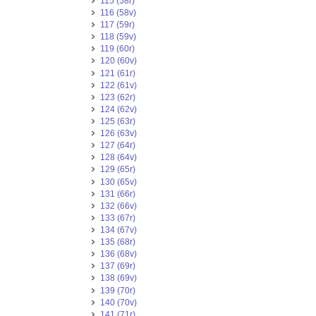
115 (58r)
116 (58v)
117 (59r)
118 (59v)
119 (60r)
120 (60v)
121 (61r)
122 (61v)
123 (62r)
124 (62v)
125 (63r)
126 (63v)
127 (64r)
128 (64v)
129 (65r)
130 (65v)
131 (66r)
132 (66v)
133 (67r)
134 (67v)
135 (68r)
136 (68v)
137 (69r)
138 (69v)
139 (70r)
140 (70v)
141 (71r)