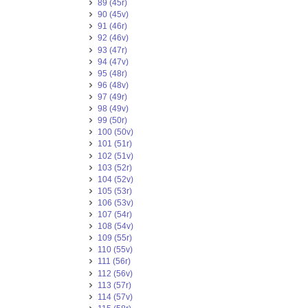
89 (45r)
90 (45v)
91 (46r)
92 (46v)
93 (47r)
94 (47v)
95 (48r)
96 (48v)
97 (49r)
98 (49v)
99 (50r)
100 (50v)
101 (51r)
102 (51v)
103 (52r)
104 (52v)
105 (53r)
106 (53v)
107 (54r)
108 (54v)
109 (55r)
110 (55v)
111 (56r)
112 (56v)
113 (57r)
114 (57v)