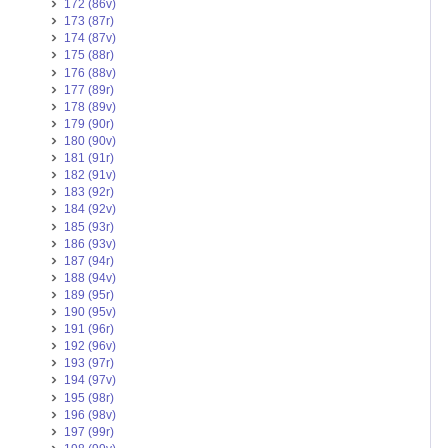
172 (86v)
173 (87r)
174 (87v)
175 (88r)
176 (88v)
177 (89r)
178 (89v)
179 (90r)
180 (90v)
181 (91r)
182 (91v)
183 (92r)
184 (92v)
185 (93r)
186 (93v)
187 (94r)
188 (94v)
189 (95r)
190 (95v)
191 (96r)
192 (96v)
193 (97r)
194 (97v)
195 (98r)
196 (98v)
197 (99r)