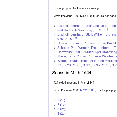
6 bibliographical references existing
View: Previous 100 | Next 100 (Results per page
Bischoff, Bernhard ; Hofmann, Josef: Libr
und Hochstifts Würzburg ; 6). S. 63
Bischoff, Bernhard ; Stoll, Wilhelm ; Knau
975 ; S. 973
Hofmann, Joseph: Zur Würzburger Beicht. 
Scheele, Paul-Werner ; Freudenberger, T
Domweihe. 1988. (Würzburger Diözesanges
Thurn, Hans: Comes Romanus Wirziburgensis
Wegner, Günter: Kirchenjahr und Meßfeier 
12 ; S. 20 ; S. 25 ; S. 32 ; S. 35 ; S. 63 ; S. 
Scans in M.ch.f.644:
414 existing scans in M.ch.f.644
Next 250
View: Previous 250 |
(Results per pag
1 (1r)
2 (1v)
3 (2r)
4 (2v)