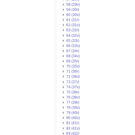
58 (29v)
59 (30r)
60 (30v)
61 (31r)
62 (31v)
63 (32r)
64 (32v)
65 (33r)
66 (33v)
67 (34r)
68 (34v)
69 (35r)
70 (35v)
71 (36r)
72 (36v)
73 (37r)
74 (37v)
75 (38r)
76 (38v)
77 (39r)
78 (39v)
79 (40r)
80 (40v)
81 (41r)
82 (41v)
83 (42r)