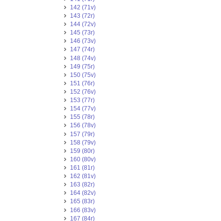
142 (71v)
143 (72r)
144 (72v)
145 (73r)
146 (73v)
147 (74r)
148 (74v)
149 (75r)
150 (75v)
151 (76r)
152 (76v)
153 (77r)
154 (77v)
155 (78r)
156 (78v)
157 (79r)
158 (79v)
159 (80r)
160 (80v)
161 (81r)
162 (81v)
163 (82r)
164 (82v)
165 (83r)
166 (83v)
167 (84r)