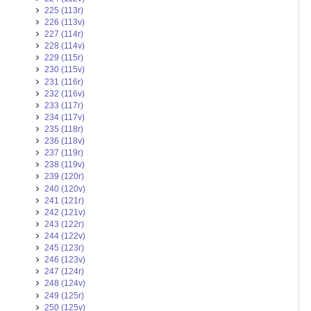
225 (113r)
226 (113v)
227 (114r)
228 (114v)
229 (115r)
230 (115v)
231 (116r)
232 (116v)
233 (117r)
234 (117v)
235 (118r)
236 (118v)
237 (119r)
238 (119v)
239 (120r)
240 (120v)
241 (121r)
242 (121v)
243 (122r)
244 (122v)
245 (123r)
246 (123v)
247 (124r)
248 (124v)
249 (125r)
250 (125v)