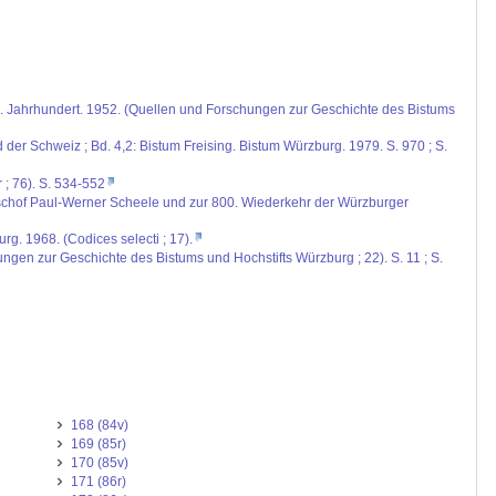
 IX. Jahrhundert. 1952. (Quellen und Forschungen zur Geschichte des Bistums
 der Schweiz ; Bd. 4,2: Bistum Freising. Bistum Würzburg. 1979. S. 970 ; S.
; 76). S. 534-552
ischof Paul-Werner Scheele und zur 800. Wiederkehr der Würzburger
g. 1968. (Codices selecti ; 17).
ngen zur Geschichte des Bistums und Hochstifts Würzburg ; 22). S. 11 ; S.
168 (84v)
169 (85r)
170 (85v)
171 (86r)