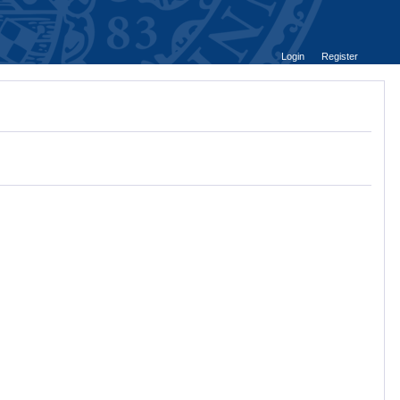
Login
Register