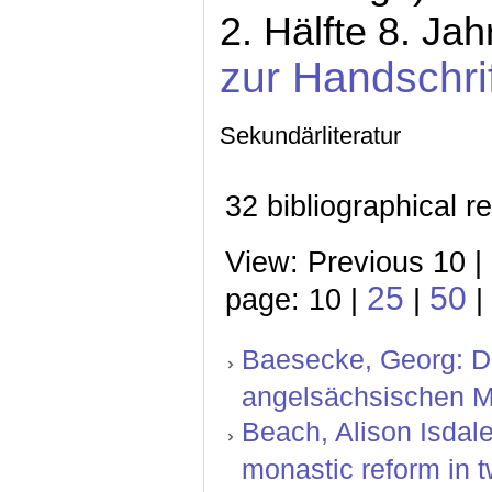
2. Hälfte 8. Ja
zur Handschri
Sekundärliteratur
32 bibliographical r
View: Previous 10 |
25
50
page: 10 |
|
|
Baesecke, Georg: Der
angelsächsischen Mi
Beach, Alison Isdal
monastic reform in t