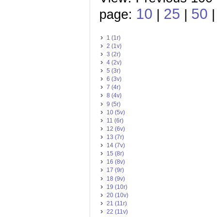
10
25
50
page:
|
|
|
1 (1r)
2 (1v)
3 (2r)
4 (2v)
5 (3r)
6 (3v)
7 (4r)
8 (4v)
9 (5r)
10 (5v)
11 (6r)
12 (6v)
13 (7r)
14 (7v)
15 (8r)
16 (8v)
17 (9r)
18 (9v)
19 (10r)
20 (10v)
21 (11r)
22 (11v)