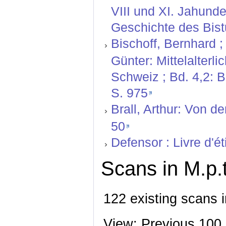
VIII und XI. Jahund
Geschichte des Bistu
Bischoff, Bernhard ;
Günter: Mittelalterl
Schweiz ; Bd. 4,2: 
S. 975
Brall, Arthur: Von d
50
Defensor : Livre d'é
Scans in M.p.t
122 existing scans i
View: Previous 100