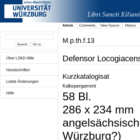
Article
Comments
View Source
History
M.p.th.f.13
Defensor Locogiacen
Über LSKD-Wiki
Handschriften
Kurzkatalogisat
Letzte Änderungen
Kalbspergament
58 Bl.
Hilfe
286 x 234 mm
angelsächsisch
Würzburg?)