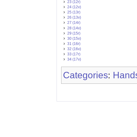
23 (12r)
24 (12v)
25 (13r)
26 (13v)
27 (14r)
28 (14v)
29 (15r)
30 (15v)
31 (16r)
32 (16v)
33 (17r)
34 (17v)
Categories
Hands
: