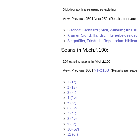
3 bibliographical references existing
View: Previous 250 | Next 250 (Results per page
Bischoff, Bernhard ; Stoll, Wilhelm ; Kna
Krämer, Sigrid: Handschriftenerbe des deut
Stegmüller, Friedrich: Repertorium biblicu
Scans in M.ch.f.100:
264 existing scans in M.ch.f.100
Next 100
View: Previous 100 |
(Results per pag
1 (1r)
2 (1v)
3 (2r)
4 (2v)
5 (3r)
6 (3v)
7 (4r)
8 (4v)
9 (5r)
10 (5v)
11 (6r)