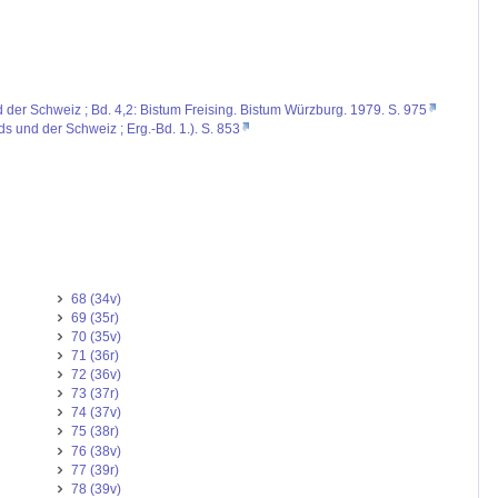
d der Schweiz ; Bd. 4,2: Bistum Freising. Bistum Würzburg. 1979. S. 975
ds und der Schweiz ; Erg.-Bd. 1.). S. 853
68 (34v)
69 (35r)
70 (35v)
71 (36r)
72 (36v)
73 (37r)
74 (37v)
75 (38r)
76 (38v)
77 (39r)
78 (39v)