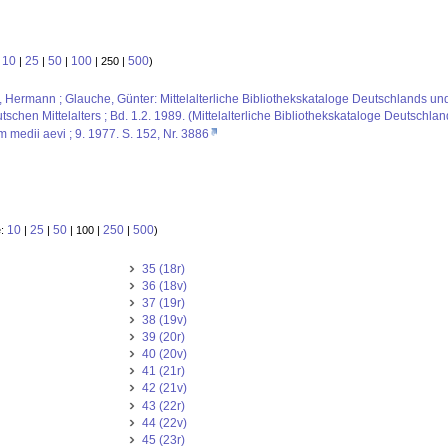
10
25
50
100
500
:
|
|
|
| 250 |
)
us, Hermann ; Glauche, Günter: Mittelalterliche Bibliothekskataloge Deutschlands un
schen Mittelalters ; Bd. 1.2. 1989. (Mittelalterliche Bibliothekskataloge Deutschlan
m medii aevi ; 9. 1977. S. 152, Nr. 3886
10
25
50
250
500
e:
|
|
| 100 |
|
)
35 (18r)
36 (18v)
37 (19r)
38 (19v)
39 (20r)
40 (20v)
41 (21r)
42 (21v)
43 (22r)
44 (22v)
45 (23r)