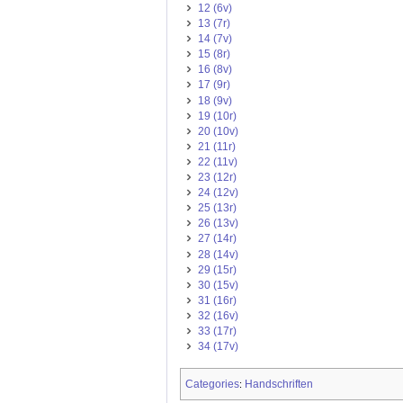
12 (6v)
13 (7r)
14 (7v)
15 (8r)
16 (8v)
17 (9r)
18 (9v)
19 (10r)
20 (10v)
21 (11r)
22 (11v)
23 (12r)
24 (12v)
25 (13r)
26 (13v)
27 (14r)
28 (14v)
29 (15r)
30 (15v)
31 (16r)
32 (16v)
33 (17r)
34 (17v)
Categories
Handschriften
: