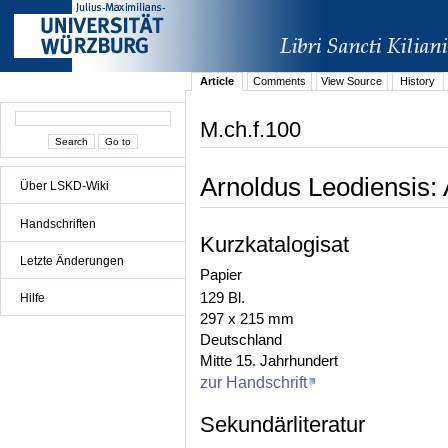
Article
Comments
View Source
History
M.ch.f.100
Arnoldus Leodiensis:
Über LSKD-Wiki
Handschriften
Kurzkatalogisat
Letzte Änderungen
Papier
129 Bl.
Hilfe
297 x 215 mm
Deutschland
Mitte 15. Jahrhundert
zur Handschrift
Sekundärliteratur