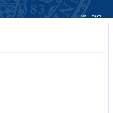
Login
Register