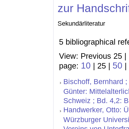
zur Handschri
Sekundärliteratur
5 bibliographical re
View: Previous 25 |
10
50
page:
| 25 |
|
Bischoff, Bernhard ;
Günter: Mittelalterl
Schweiz ; Bd. 4,2: 
Handwerker, Otto: Ü
Würzburger Universit
Vereins von Unterfr