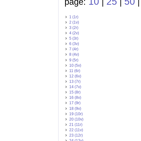
10
25
50
page:
|
|
1 (1r)
2 (1v)
3 (2r)
4 (2v)
5 (3r)
6 (3v)
7 (4r)
8 (4v)
9 (5r)
10 (5v)
11 (6r)
12 (6v)
13 (7r)
14 (7v)
15 (8r)
16 (8v)
17 (9r)
18 (9v)
19 (10r)
20 (10v)
21 (11r)
22 (11v)
23 (12r)
24 (12v)