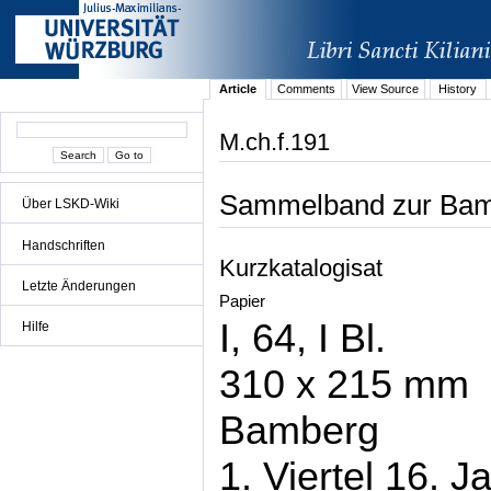
Article
Comments
View Source
History
M.ch.f.191
Sammelband zur Bam
Über LSKD-Wiki
Handschriften
Kurzkatalogisat
Letzte Änderungen
Papier
I, 64, I Bl.
Hilfe
310 x 215 mm
Bamberg
1. Viertel 16. J